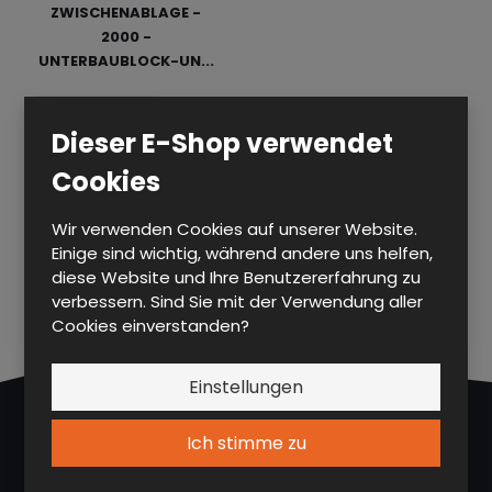
o
ZWISCHENABLAGE -
e
n
t
r
2000 -
b
a
r
t
UNTERBAUBLOCK-UN...
o
n
a
i
t
s
g
e
DP POL 2000 KKP
i
r
Dieser E-Shop verwendet
c
u
Cookies
n
h
g
t
Wir verwenden Cookies auf unserer Website.
1
2
3
4
5
6
7
Einige sind wichtig, während andere uns helfen,
diese Website und Ihre Benutzererfahrung zu
verbessern. Sind Sie mit der Verwendung aller
Cookies einverstanden?
Einstellungen
ALFA 3, a.s.
Ich stimme zu
Husova 247, CZ 538 54 Luže