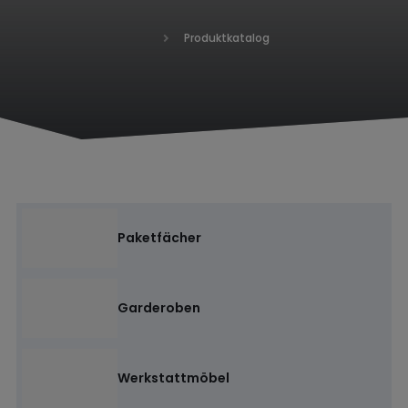
Produktkatalog
H
o
m
e
Paketfächer
Garderoben
Werkstattmöbel