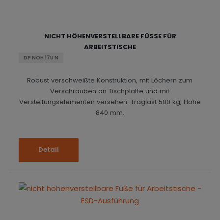
o
e
n
t
r
b
a
r
t
o
n
a
NICHT HÖHENVERSTELLBARE FÜSSE FÜR A
i
t
s
g
RBEITSTISCHE
e
i
r
DP NOH 17U N
c
u
n
Robust verschweißte Konstruktion, mit Löchern zum
h
g
Verschrauben an Tischplatte und mit
t
Versteifungselementen versehen. Traglast 500 kg, Höhe
840 mm.
Detail