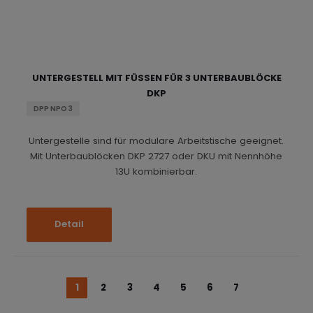
UNTERGESTELL MIT FÜSSEN FÜR 3 UNTERBAUBLÖCKE D
KP
DPP NPO 3
Untergestelle sind für modulare Arbeitstische geeignet.
Mit Unterbaublöcken DKP 2727 oder DKU mit Nennhöhe
13U kombinierbar.
Detail
1
2
3
4
5
6
7