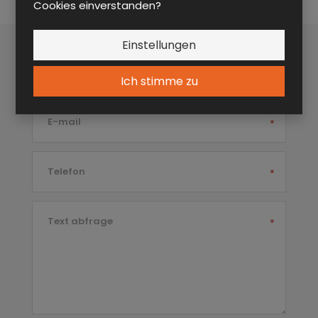
Cookies einverstanden?
Einstellungen
Vor- und Nachname
*
Ich stimme zu
E-mail
*
Telefon
*
Text abfrage
*