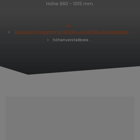
Höhe 660 - 1015 mm.
H
Individual-Programm für ALCERA und ALPEDE arbeitsplatten
o
höhenverstellbare Füße für Arbeitstische ALCERA
m
e