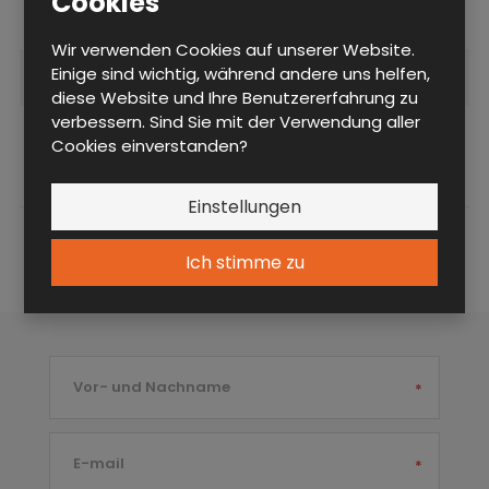
Cookies
Designvarianten
Basisausführung
Wir verwenden Cookies auf unserer Website.
Einige sind wichtig, während andere uns helfen,
Varianten der Sitzfläche
PVC-Latten
diese Website und Ihre Benutzererfahrung zu
verbessern. Sind Sie mit der Verwendung aller
Breite (mm)
1500
Cookies einverstanden?
Einstellungen
Ich stimme zu
Fragen S1L 150 A LP
Vor- und Nachname
*
E-mail
*