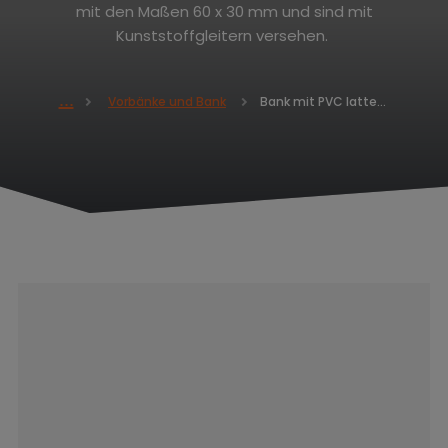
mit den Maßen 60 x 30 mm und sind mit
Kunststoffgleitern versehen.
Bank mit PVC latten - Basisausführung 420 x 1500 x 400
Vorbänke und Bank
H
o
m
e