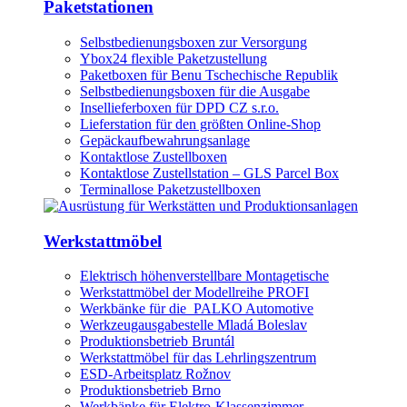
Paketstationen
Selbstbedienungsboxen zur Versorgung
Ybox24 flexible Paketzustellung
Paketboxen für Benu Tschechische Republik
Selbstbedienungsboxen für die Ausgabe
Insellieferboxen für DPD CZ s.r.o.
Lieferstation für den größten Online-Shop
Gepäckaufbewahrungsanlage
Kontaktlose Zustellboxen
Kontaktlose Zustellstation – GLS Parcel Box
Terminallose Paketzustellboxen
Werkstattmöbel
Elektrisch höhenverstellbare Montagetische
Werkstattmöbel der Modellreihe PROFI
Werkbänke für die PALKO Automotive
Werkzeugausgabestelle Mladá Boleslav
Produktionsbetrieb Bruntál
Werkstattmöbel für das Lehrlingszentrum
ESD-Arbeitsplatz Rožnov
Produktionsbetrieb Brno
Werkbänke für Elektro-Klassenzimmer