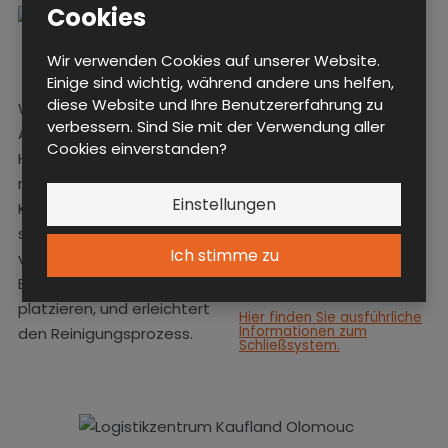
Cookies
Wir verwenden Cookies auf unserer Website.
Einige sind wichtig, während andere uns helfen,
diese Website und Ihre Benutzererfahrung zu
Wir haben geneigte
Um die Schränke zu
verbessern. Sind Sie mit der Verwendung aller
Aufbauten mit einem
verschließen, entschied
Cookies einverstanden?
Höhenunterschied von 100
sich der Kunde für ein
mm am oberen Teil des
Zylinderschloss mit 4.000
Einstellungen
Körpers montiert. Das
Kombinationen und
schräge Oberteil
Vorbereitung für die
Ich stimme zu
verhindert, dass her
Notöffnung mit einem
Benutzer Gegenstände
zentralen Schlüssel.
platzieren, und erleichtert
Hier finden Sie ausführliche
Informationen zum
den Reinigungsprozess.
Schließsystem.