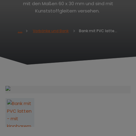
mit den Maßen 60 x 30 mm und sind mit
Kunststoffgleitern versehen.
Bank mit PVC latten - mit kippbarem Rost 420 x 1500 x 400
Vorbänke und Bank
H
o
m
e