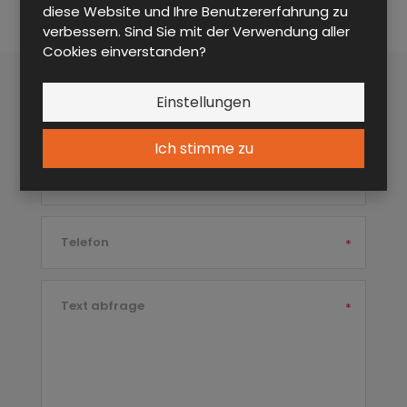
diese Website und Ihre Benutzererfahrung zu
Fragen S1L 150 A LP SR
verbessern. Sind Sie mit der Verwendung aller
Cookies einverstanden?
Einstellungen
Vor- und Nachname
*
Ich stimme zu
E-mail
*
Telefon
*
Text abfrage
*