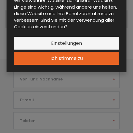
Wir verwenden Cookies auf unserer Website.
Einige sind wichtig, während andere uns helfen,
diese Website und Ihre Benutzererfahrung zu
Ergänzendes Produkte
verbessern. Sind Sie mit der Verwendung aller
Cookies einverstanden?
Einstellungen
Fragen DP DEP 25U S
Ich stimme zu
Vor- und Nachname
*
E-mail
*
Telefon
*