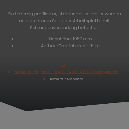
Ein L-förmig profilierter, stabiler Halter. Halter werden
an der unteren Seite der Arbeitsplatte mit
Schraubenverbindung befestigt.
Nennhöhe: 1067 mm
Aufbau-Tragfähigkeit: 15 kg
H
Individual-Programm für ALCERA und ALPEDE arbeitsplatten
o
Halter zur Aufnahme von EUROPERFO Lochplatten - Nennhöhe 1067 mm
m
e