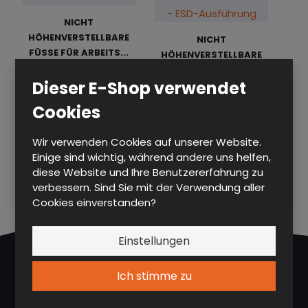
n
l
i
t
NICHT
s
g
e
n
HÖHENVERSTELLBARE
o
NICHT
e
n
t
FÜSSE FÜR ARBEITS...
r
HÖHENVERSTELLBARE
b
a
r
t
FÜSSE FÜR ARBEITS...
o
n
a
DP NOH 17U N
i
Dieser E-Shop verwendet
t
s
g
e
DP NOH 17U N ESD
Cookies
i
r
c
u
Wir verwenden Cookies auf unserer Website.
n
h
Einige sind wichtig, während andere uns helfen,
g
t
diese Website und Ihre Benutzererfahrung zu
verbessern. Sind Sie mit der Verwendung aller
Cookies einverstanden?
Einstellungen
ALFA 3, a.s.
Ich stimme zu
Husova 247, CZ 538 54 Luže