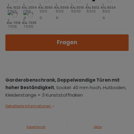
RAL 1023
RAL 2004
RAL 3000
RAL 5009
RAL 5010
RAL 5012
RAL 6024
RAL 7016
RAL 7035
Fragen
Garderobenschrank,
Doppelwandige Türen
mit
hoher Beständigkeit
, Sockel: 40 mm hoch, Hutboden,
Kleiderstange + 3 Kunststoffhaken
Detaillierte Informationen
Expertenrat
Aktie