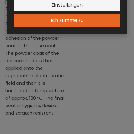
painting line IDEAL-LINE
Einstellungen
there is applied
a Fe-phosphate layer and
Ich stimme zu
the segments are dried. It
ensures a better
adhesion of the powder
coat to the base coat.
The powder coat of the
desired shade is then
applied onto the
segments in electrostatic
field and then it is
hardened at temperature
of approx. 180 °C. The final
coat is hygienic, flexible
and scratch resistant.