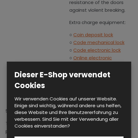
resistance of the doors
against violent breaking.
Extra charge equipment:
○
Coin deposit lock
○
Code mechanical lock
○
Code electronic lock
○
Online electronic
systems
Dieser E-Shop verwendet
○
Chip electronic lock
Cookies
Wir verwenden Cookies auf unserer Website.
Einige sind wichtig, während andere uns helfen,
Surface treatment
diese Website und Ihre Benutzererfahrung zu
verbessern. Sind Sie mit der Verwendung aller
The input material is steel
Cookies einverstanden?
plate or steel profiles. In