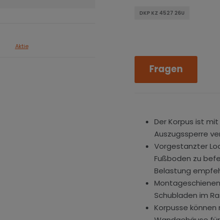
DKP KZ 4527 26U
Aktie
Fragen
Der Korpus ist mit
Auszugssperre ve
Vorgestanzter Lo
Fußboden zu befe
Belastung empfeh
Montageschienen 
Schubladen im Ra
Korpusse können m
Wandgehäuse für 