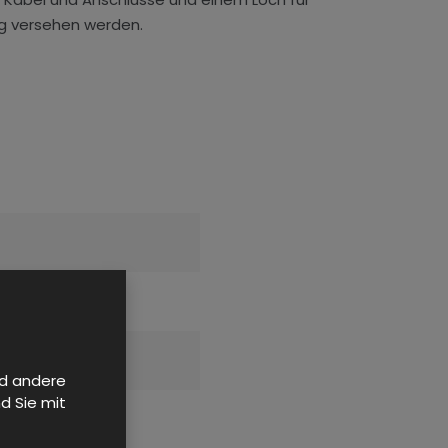
g versehen werden.
nd andere
d Sie mit