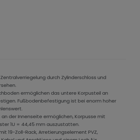
 Zentralverriegelung durch Zylinderschloss und
rsehen.
chboden ermöglichen das untere Korpusteil an
stigen. Fußbodenbefestigung ist bei enorm hoher
lenswert.
an der Innenseite ermöglichen, Korpusse mit
ster 1U = 44,45 mm auszustatten.
it 19-Zoll-Rack, Arretierungselement PVZ,
Kabel und Anschlüsse und einem Loch für