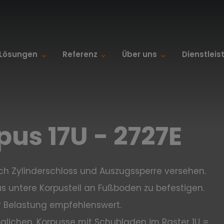
Lösungen
Referenz
Über uns
Dienstlei
us 17U - 2727E
rch Zylinderschloss und Auszugssperre versehen.
 untere Korpusteil an Fußboden zu befestigen.
r Belastung empfehlenswert.
lichen, Korpusse mit Schubladen im Raster 1U =