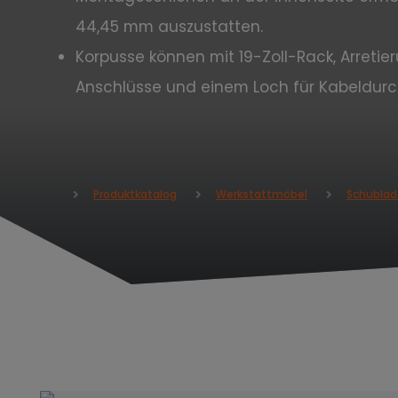
44,45 mm auszustatten.
Korpusse können mit 19-Zoll-Rack, Arret
Anschlüsse und einem Loch für Kabeldur
Produktkatalog
Werkstattmöbel
Schublad
H
o
m
e