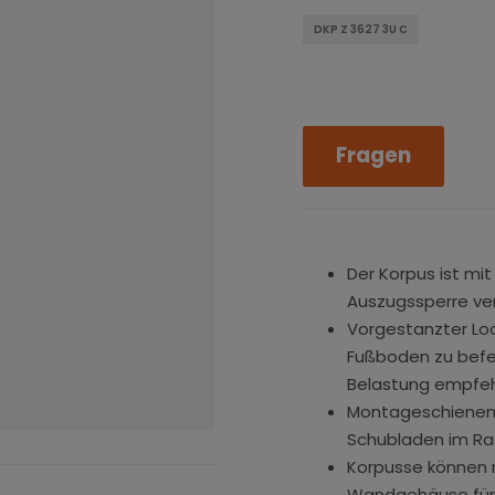
DKP Z 3627 3U C
Fragen
Der Korpus ist mit
Auszugssperre ve
Vorgestanzter Lo
Fußboden zu befe
Belastung empfeh
Montageschienen 
Schubladen im Ra
Korpusse können m
Wandgehäuse für 