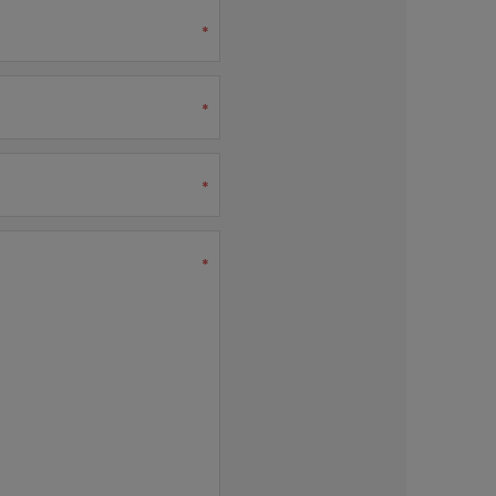
*
*
*
*