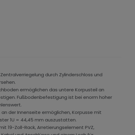
 Zentralverriegelung durch Zylinderschloss und
rsehen.
chboden ermöglichen das untere Korpusteil an
stigen. Fußbodenbefestigung ist bei enorm hoher
lenswert.
an der Innenseite ermöglichen, Korpusse mit
ster 1U = 44,45 mm auszustatten.
it 19-Zoll-Rack, Arretierungselement PVZ,
Kabel und Anschlüsse und einem Loch für