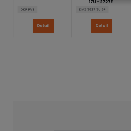
17U - 2727E
DKP PVZ
DMZ 3627 3U 6P
Detail
Detail