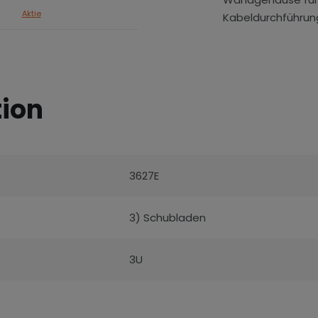
Aktie
Kabeldurchführun
tion
3627E
3) Schubladen
3U