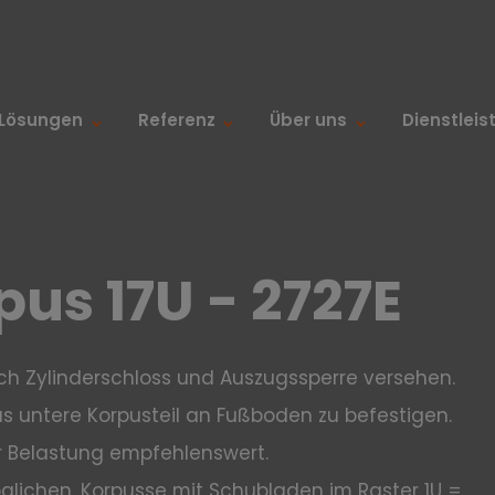
Lösungen
Referenz
Über uns
Dienstlei
us 17U - 2727E
rch Zylinderschloss und Auszugssperre versehen.
 untere Korpusteil an Fußboden zu befestigen.
r Belastung empfehlenswert.
lichen, Korpusse mit Schubladen im Raster 1U =