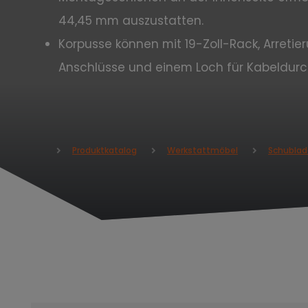
44,45 mm auszustatten.
Korpusse können mit 19-Zoll-Rack, Arret
Anschlüsse und einem Loch für Kabeldur
Produktkatalog
Werkstattmöbel
Schublad
H
o
m
e