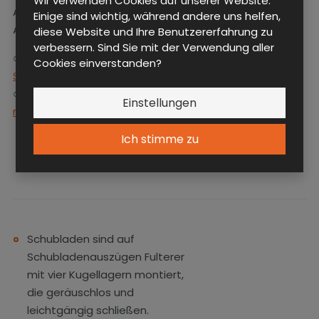
Wir verwenden Cookies auf unserer Website.
Ausstattung gegen
im Trockenofen bei der
Einige sind wichtig, während andere uns helfen,
Aufpreis:
Temperatur ca. 180°C
diese Website und Ihre Benutzererfahrung zu
verbessern. Sind Sie mit der Verwendung aller
ausgehärtet Die
○
Elektronische Online-
Cookies einverstanden?
endgültige Lacksicht ist
Systeme
gesundheitlich
○
Elektronisches Schloss
unbedenklich, flexibel und
Einstellungen
mit Chip
mechanisch beständig.
Ich stimme zu
Schubladen sind auf
Schubladenauszügen Fulterer
mit vier Kugellagern montiert,
die geräuschlos und
leichtgängig schließen.