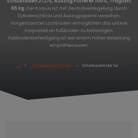
Schubladen 2727E, Auszug
Fulterer
100%, Traglast
65 kg.
Der Korpus ist mit Zentralverriegelung durch
Zylinderschloss und Auszugssperre versehen.
Vorgestanzter Lochboden ermöglichen das untere
Korpusteil an Fußboden zu befestigen.
Fußbodenbefestigung ist bei enorm hoher Belastung
empfehlenswert.
Unterbaublöcke für Werkbänke 840 x 555 x 600 - 5x Schubladen
Schubladenschränke
H
o
m
e