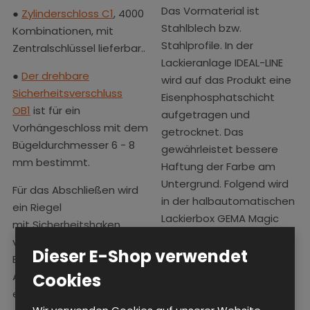
Das Vormaterial ist
●
Zylinderschloss C1
, 4000
Stahlblech bzw.
Kombinationen, mit
Stahlprofile. In der
Zentralschlüssel lieferbar..
Lackieranlage IDEAL-LINE
●
Der drehbare
wird auf das Produkt eine
Sicherheitsverschluss
Eisenphosphatschicht
OB1
ist für ein
aufgetragen und
Vorhängeschloss mit dem
getrocknet. Das
Bügeldurchmesser 6 - 8
gewährleistet bessere
mm bestimmt.
Haftung der Farbe am
Untergrund. Folgend wird
Für das Abschließen wird
in der halbautomatischen
ein Riegel
Lackierbox GEMA Magic
mit Sicherheitshaken
Cylinder II im
verwendet, der die
Dieser E-Shop verwendet
elektrostatischen Feld die
Beständigkeit gegen das
Pulverbeschichtung im
Ausbrechen der Tür
Cookies
gewünschten Farbton
erhöht.
aufgetragen. Diese wird