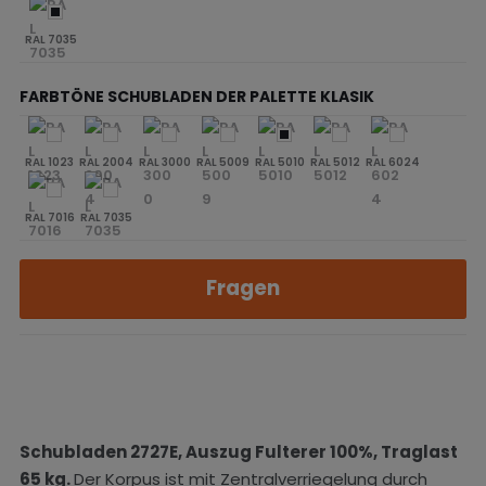
RAL 7035
FARBTÖNE SCHUBLADEN DER PALETTE KLASIK
RAL 1023
RAL 2004
RAL 3000
RAL 5009
RAL 5010
RAL 5012
RAL 6024
RAL 7016
RAL 7035
Fragen
Schubladen 2727E, Auszug
Fulterer
100%, Traglast
65 kg.
Der Korpus ist mit Zentralverriegelung durch