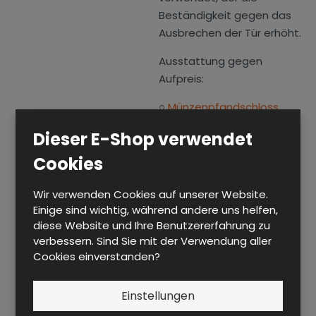
Beständigkeit gegen das
Ausbrechen der Tür erhöht.
Ausstattung gegen
Aufpreis:
○
Münzenpfandschloss
○
Mechanisches Code-
Dieser E-Shop verwendet
Schloss
○
Elektronisches Code-
Cookies
Schloss
Wir verwenden Cookies auf unserer Website.
○
Elektronische Online-
Einige sind wichtig, während andere uns helfen,
Systeme
diese Website und Ihre Benutzererfahrung zu
○
Elektronisches Schloss
verbessern. Sind Sie mit der Verwendung aller
mit Chip
Cookies einverstanden?
k
Einstellungen