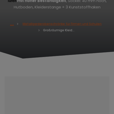
mit hoher Beständigkeit
, Sockel: 40 mm hoch,
Türen
Hutboden, Kleiderstange + 3 Kunststoffhaken
Metallgarderobenschränke für Firmen und Schulen
H
Großräumige Kleiderschränke ALDUR 1 1800 x 500 x 500
o
m
e