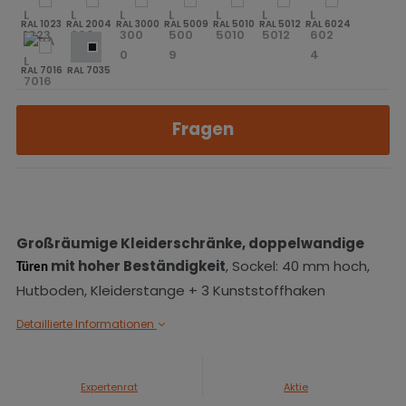
RAL 1023
RAL 2004
RAL 3000
RAL 5009
RAL 5010
RAL 5012
RAL 6024
RAL 7016
RAL 7035
Fragen
Großräumige
Kleiderschränke,
doppelwandige
mit hoher Beständigkeit
, Sockel: 40 mm hoch,
Türen
Hutboden, Kleiderstange + 3 Kunststoffhaken
Detaillierte Informationen
Expertenrat
Aktie