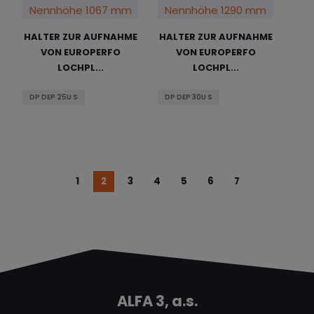
HALTER ZUR AUFNAHME
HALTER ZUR AUFNAHME
VON EUROPERFO
VON EUROPERFO
LOCHPL...
LOCHPL...
DP DEP 25U S
DP DEP 30U S
1
2
3
4
5
6
7
ALFA 3, a.s.