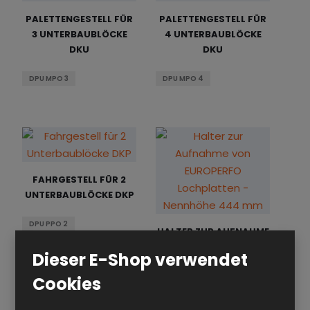
PALETTENGESTELL FÜR
PALETTENGESTELL FÜR
3 UNTERBAUBLÖCKE
4 UNTERBAUBLÖCKE
DKU
DKU
DPU MPO 3
DPU MPO 4
FAHRGESTELL FÜR 2
UNTERBAUBLÖCKE DKP
DPU PPO 2
HALTER ZUR AUFNAHME
VON EUROPERFO
Dieser E-Shop verwendet
LOCHPL...
Cookies
DP DEP 10U S