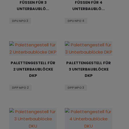
FÜSSEN FÜR 3 U
FÜSSEN FÜR 4 U
o
e
n
t
NTERBAUBLÖ...
NTERBAUBLÖ...
r
b
a
r
t
o
n
a
DPU NPO 3
DPU NPO 4
i
t
s
g
e
i
r
c
u
n
h
g
t
PALETTENGESTELL FÜR
PALETTENGESTELL FÜR
2 UNTERBAUBLÖCKE
3 UNTERBAUBLÖCKE
DKP
DKP
DPP MPO 2
DPP MPO 3