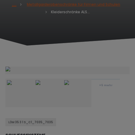
Metallgarderobenschränke für Firmen und Schulen
H
Kleiderschränke ALSIN 1800 x 1050 x 500
o
m
e
+5
mehr
L3M 35 3 1 S_C1_7035_7035