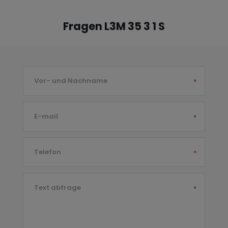
Fragen L3M 35 3 1 S
Vor- und Nachname
*
E-mail
*
Telefon
*
Text abfrage
*