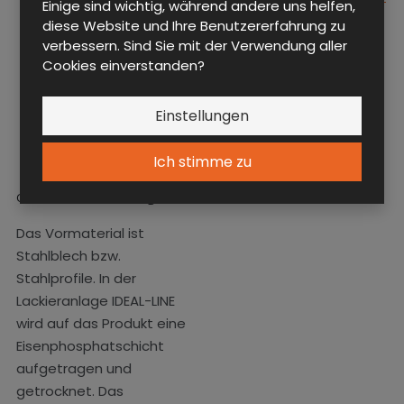
Einige sind wichtig, während andere uns helfen,
Systeme
diese Website und Ihre Benutzererfahrung zu
○
Elektronisches
verbessern. Sind Sie mit der Verwendung aller
Schloss mit Chip
Cookies einverstanden?
Einstellungen
Ich stimme zu
Oberflächenbehandlung
Das Vormaterial ist
Stahlblech bzw.
Stahlprofile. In der
Lackieranlage IDEAL-LINE
wird auf das Produkt eine
Eisenphosphatschicht
aufgetragen und
getrocknet. Das