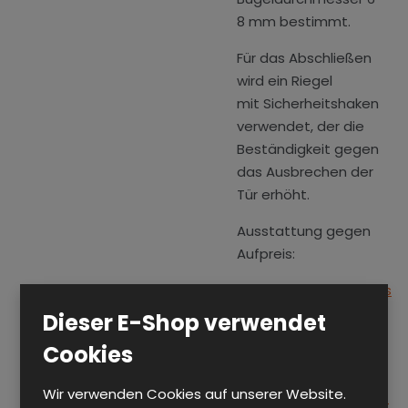
8 mm bestimmt.
Für das Abschließen
wird ein Riegel
mit Sicherheitshaken
verwendet, der die
Beständigkeit gegen
das Ausbrechen der
Tür erhöht.
Ausstattung gegen
Aufpreis:
○
Münzenpfandschloss
○
Mechanisches
Dieser E-Shop verwendet
Code-Schloss
Cookies
○
Elektronisches
Code-Schloss
Wir verwenden Cookies auf unserer Website.
○
Elektronische Online-