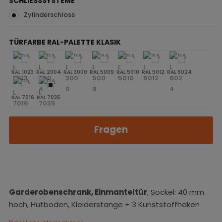
SCHLIESSSYSTEME
Zylinderschloss
TÜRFARBE RAL-PALETTE KLASIK
RAL 1023
RAL 2004
RAL 3000
RAL 5009
RAL 5010
RAL 5012
RAL 6024
RAL 7016
RAL 7035
Fragen
Garderobenschrank, Einmanteltür
, Sockel: 40 mm
hoch, Hutboden, Kleiderstange + 3 Kunststoffhaken