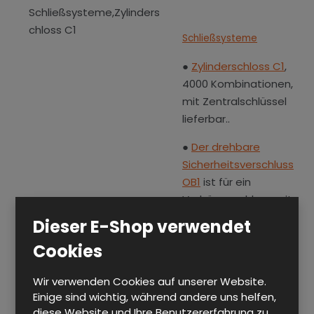
Schließsysteme
●
Zylinderschloss C1
,
4000 Kombinationen,
mit Zentralschlüssel
lieferbar..
●
Der drehbare
Sicherheitsverschluss
OB1
ist für ein
Vorhängeschloss mit
dem
Dieser E-Shop verwendet
Bügeldurchmesser 6 -
Cookies
8 mm bestimmt.
Für das Abschließen
Wir verwenden Cookies auf unserer Website.
Einige sind wichtig, während andere uns helfen,
wird ein Riegel
diese Website und Ihre Benutzererfahrung zu