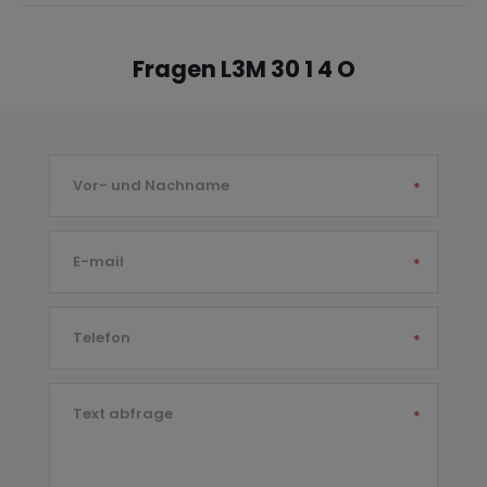
Fragen L3M 30 1 4 O
Vor- und Nachname
*
E-mail
*
Telefon
*
Text abfrage
*