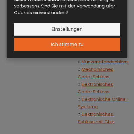
mit Sicherheitshaken
verbessern. Sind Sie mit der Verwendung aller
verwendet, der die
Cookies einverstanden?
Beständigkeit gegen
das Ausbrechen der
Einstellungen
Tür erhöht.
Ausstattung gegen
Ich stimme zu
Aufpreis:
○
Münzenpfandschloss
○
Mechanisches
Code-Schloss
○
Elektronisches
Code-Schloss
○
Elektronische Online-
Systeme
○
Elektronisches
Schloss mit Chip