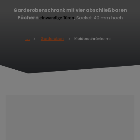
Garderobenschrank mit
vier
abschließbaren
Fächern
, Sockel: 40 mm hoch
einwandige Türen
Kleiderschränke mit vier abschließbaren Fächern ALSIN 1800 x 300 x 500
Garderoben
H
o
m
e