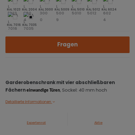
RAL 1023
RAL 2004
RAL 3000
RAL 5009
RAL 5010
RAL 5012
RAL 6024
RAL 7016
RAL 7035
Fragen
Garderobenschrank mit
vier
abschließbaren
Fächern
, Sockel: 40 mm hoch
einwandige Türen
Detaillierte Informationen
Expertenrat
Aktie