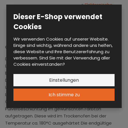
○
Elektronische
Online-Systeme
Dieser E-Shop verwendet
○
Elektronisches
Cookies
Schloss mit Chip
Wir verwenden Cookies auf unserer Website.
Einige sind wichtig, während andere uns helfen,
Oberflächenbehandlung
diese Website und Ihre Benutzererfahrung zu
verbessern. Sind Sie mit der Verwendung aller
Das Vormaterial ist Stahlblech bzw. Stahlprofile. In der
Cookies einverstanden?
Lackieranlage IDEAL-LINE wird auf das Produkt eine
Eisenphosphatschicht aufgetragen und getrocknet.
Einstellungen
Das gewährleistet bessere Haftung der Farbe am
Untergrund. Folgend wird in der halbautomatischen
Lackierbox
Ich stimme zu
GEMA Magic Cylinder II im elektrostatischen Feld die
Pulverbeschichtung im gewünschten Farbton
aufgetragen. Diese wird im Trockenofen bei der
Temperatur ca. 180°C ausgehärtet Die endgültige