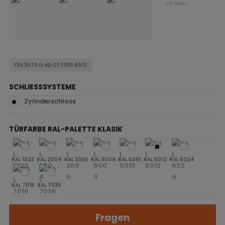
+5
mehr
F3S 30 1 3 O AD C1 7035 5012
SCHLIESSSYSTEME
Zylinderschloss
TÜRFARBE RAL-PALETTE KLASIK
RAL 1023
RAL 2004
RAL 3000
RAL 5009
RAL 5010
RAL 5012
RAL 6024
RAL 7016
RAL 7035
Fragen