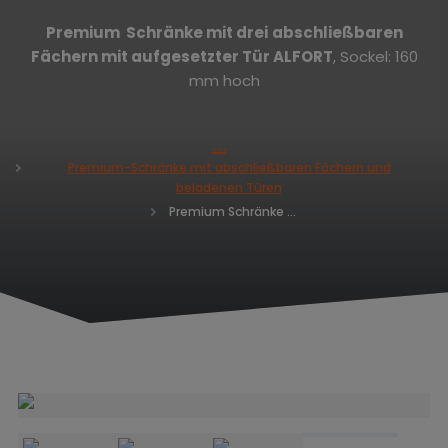
Premium Schränke mit
drei
abschließbaren
Fächern mit aufgesetzter Tür ALFORT
, Sockel: 160
mm hoch
H
Premium-Schränke mit abschließbaren Fächern und
o
beladenen Türen
m
Premium Schränke mit drei abschließbaren Fächern ALFORT AD 1920 x 300 x 520
e