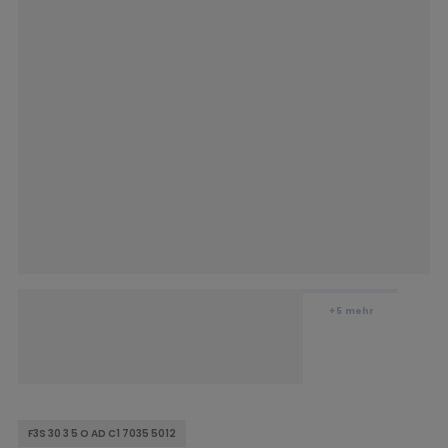
+5
mehr
F3S 30 3 5 O AD C1 7035 5012