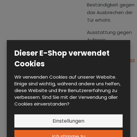
Beständigkeit gegen
das Ausbrechen der
Tür erhöht.
Ausstattung gegen
Aufpreis:
Dieser E-Shop verwendet
○
Münzenpfandschloss
Cookies
○
Mechanisches
Code-Schloss
Wir verwenden Cookies auf unserer Website.
○
Elektronisches
Einige sind wichtig, während andere uns helfen,
Code-Schloss
diese Website und Ihre Benutzererfahrung zu
verbessern. Sind Sie mit der Verwendung aller
○
Elektronische
Cookies einverstanden?
Online-Systeme
○
Elektronisches
Einstellungen
Schloss mit Chip
Ich stimme zu