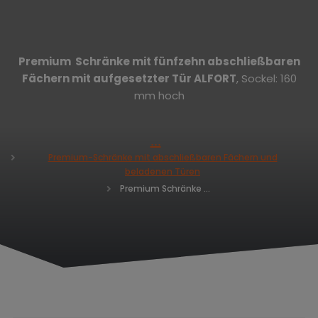
Premium Schränke mit
fünfzehn
abschließbaren
Fächern mit aufgesetzter Tür ALFORT
, Sockel: 160
mm hoch
H
Premium-Schränke mit abschließbaren Fächern und
o
beladenen Türen
m
Premium Schränke mit fünfzehn abschließbaren Fächern ALFORT AD 1920 x 900 x 520
e